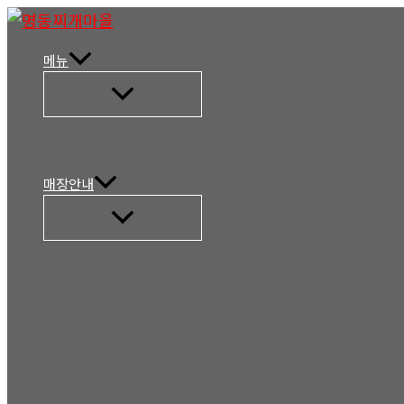
콘
텐
메뉴
츠
메
로
뉴
토
건
글
너
뛰
매장안내
기
메
뉴
토
글