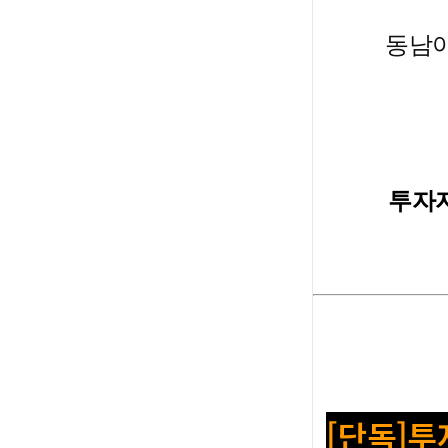
동남아
투자자
[단독]투