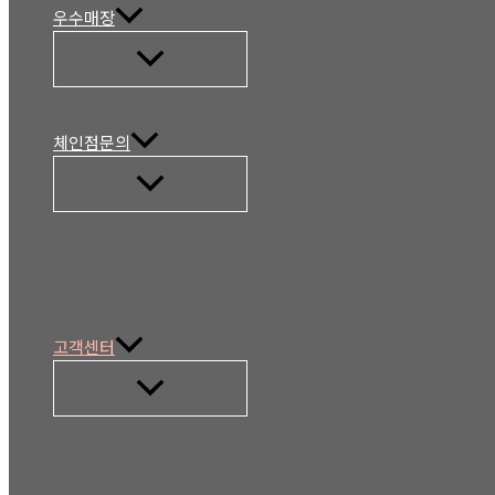
우수매장
메
뉴
토
글
체인점문의
메
뉴
토
글
고객센터
메
뉴
토
글