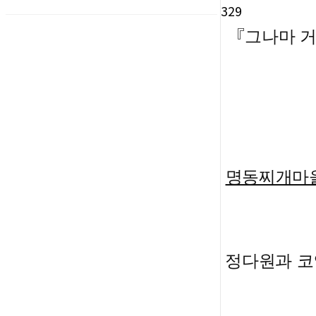
329
『
그나마 거
명동찌개마을
정다원과 코