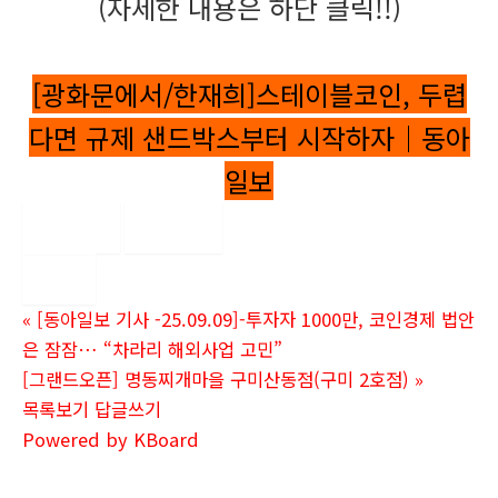
(자세한 내용은 하단 클릭!!)
[광화문에서/한재희]스테이블코인, 두렵
다면 규제 샌드박스부터 시작하자｜동아
일보
좋아요
0
싫어요
0
인쇄
«
[동아일보 기사 -25.09.09]-투자자 1000만, 코인경제 법안
은 잠잠… “차라리 해외사업 고민”
[그랜드오픈] 명동찌개마을 구미산동점(구미 2호점)
»
목록보기
답글쓰기
Powered by KBoard