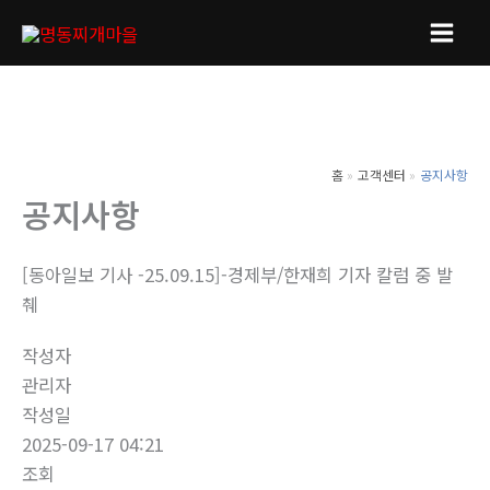
콘
텐
Main
츠
Men
로
건
너
홈
고객센터
공지사항
뛰
공지사항
기
[동아일보 기사 -25.09.15]-경제부/한재희 기자 칼럼 중 발
췌
작성자
관리자
작성일
2025-09-17 04:21
조회