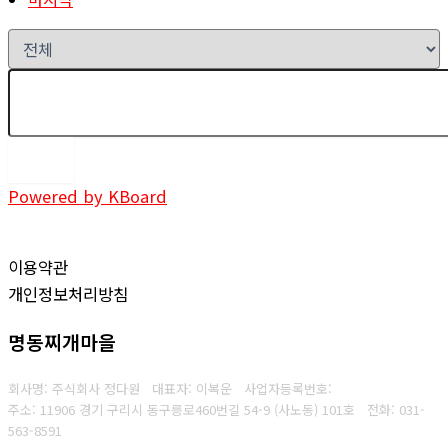
검색
Powered by KBoard
이용약관
개인정보처리방침
명동찌개마을
회사명: 주식회사 정다원 대표자: 이복운
사업자등록번호:
주소: 11906 경기 구리시 동구릉로460번길 54-9 (사노동) 101호
전화:
031-
563-8591