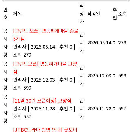
작
번
추
제목
성
작성일
조회
호
천
자
공
[그랜드 오픈] 명동찌개마을 종로
관
지
5가점
리
2026.05.14
0
279
사
관리자
|
2026.05.14
|
추천 0
|
자
항
조회 279
공
[그랜드오픈] 명동찌개마을 고양
관
지
점
리
2025.12.03
0
599
사
관리자
|
2025.12.03
|
추천 0
|
자
항
조회 599
공
[11월 30일 오픈예정] 고양점
관
지
관리자
|
2025.11.28
|
추천 0
|
리
2025.11.28
0
557
사
조회 557
자
항
[JTBC드라마 방영 안내] 굿보이