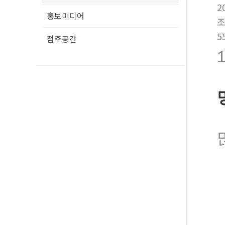
2
홍보미디어
5
점주공간