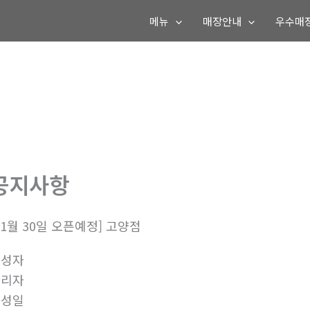
메뉴
매장안내
우수매
공지사항
11월 30일 오픈예정] 고양점
작성자
관리자
작성일