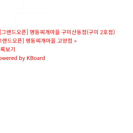
좋아요
0
싫어요
0
인쇄
[그랜드오픈] 명동찌개마을 구미산동점(구미 2호점)
그랜드오픈] 명동찌개마을 고양점
»
목록보기
owered by KBoard