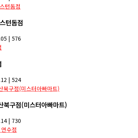
웨스턴돔점
.05
| 576
점
.12
| 524
산북구점(미스터아빠마트)
.14
| 730