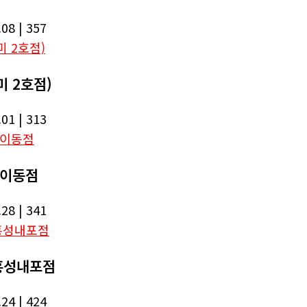
.08
| 357
미 2호점)
.01
| 313
방이동점
.28
| 341
 홍성내포점
.24
| 424