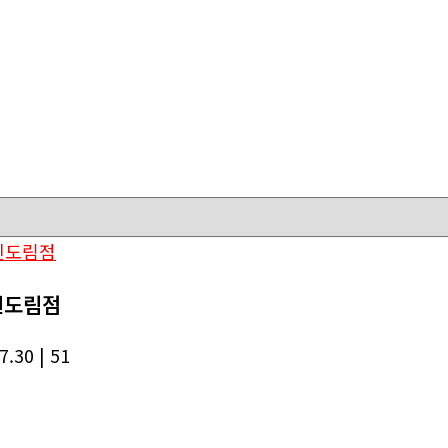
신도림점
07.30
| 51