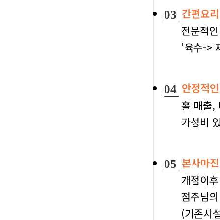
간편요리
03
전문적인
‘육수->
안정적인
04
홀 매출,
가성비 있
본사마진
05
개점이
점주님의
(기존시설