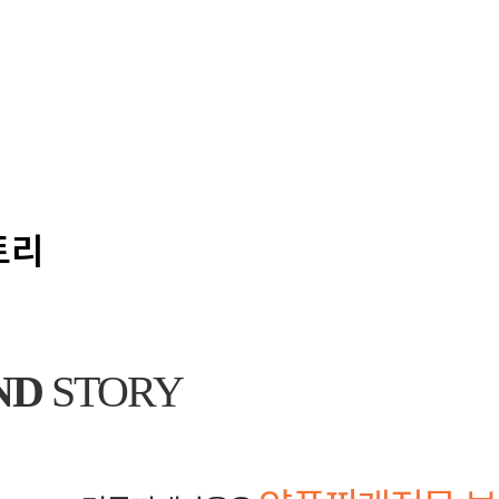
토리
ND
STORY