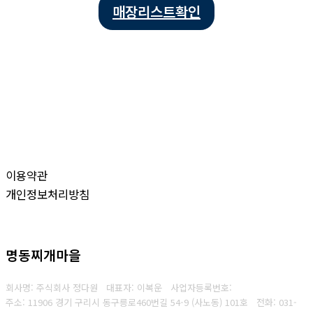
매장리스트확인
이용약관
개인정보처리방침
명동찌개마을
회사명: 주식회사 정다원 대표자: 이복운
사업자등록번호:
주소: 11906 경기 구리시 동구릉로460번길 54-9 (사노동) 101호
전화:
031-