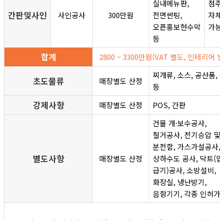
실내메뉴판,
점
간판및사인
사인공사
300만원
전면썬팅,
자
오픈홍보현수막
가
등
합계
2800 ~ 3300만원(VAT 별도, 인테리어 
찌개류, 소스, 공산품,
초도물류
매장별도 산정
등
강제사항
매장별도 산정
POS, 간판
건물 개·보수공사,
철거공사, 전기승압 
분전함, 가스가설공사
별도사항
매장별도 산정
상하수도 공사, 닥트(
급기)공사, 소방설비,
화장실, 냉난방기,
음향기기, 각종 인허