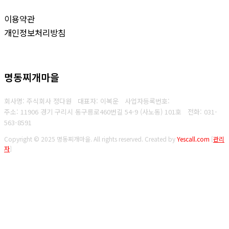
이용약관
개인정보처리방침
명동찌개마을
회사명: 주식회사 정다원 대표자: 이복운
사업자등록번호:
주소: 11906 경기 구리시 동구릉로460번길 54-9 (사노동) 101호
전화:
031-
563-8591
Copyright © 2025 명동찌개마을. All rights reserved.
Created by
Yescall.com
[
관리
자
]