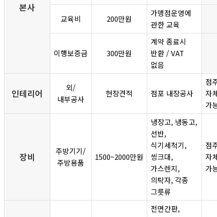
본사
가맹점운영에
교육비
200만원
관한 교육
계약 종료시
이행보증금
300만원
반환 / VAT
없음
점
외/
인테리어
현장견적
점포 내장공사
자
내부공사
가
냉장고, 냉동고,
선반,
식기세척기,
점
주방기기/
장비
1500~2000만원
씽크대,
자
주방용품
가스렌지,
가
의탁자, 각종
그릇류
전면간판,