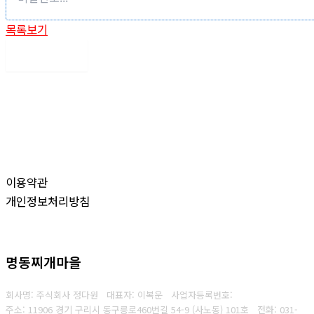
목록보기
비밀번호 확인
이용약관
개인정보처리방침
명동찌개마을
회사명: 주식회사 정다원 대표자: 이복운
사업자등록번호:
주소: 11906 경기 구리시 동구릉로460번길 54-9 (사노동) 101호
전화:
031-